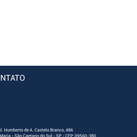
NTATO
l. Humberto de A. Castelo Branco, 486
Maria - São Ca­etano do Sul - SP - CEP: 09560-380